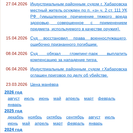
27.04.2026
Индустриальным районным судом г. Хабаровска
местный житель осужден по п. «з» ч. 2 ст. 111 УК
РФ (умышленное причинение тяжкого вреда
здоровью, совершенное с применением
предмета, используемого в качестве оружия).
15.04.2026
Суд восстановил права военнослужащего,
ошибочно признанного погибшим.
08.04.2026
Суд обязал глэмпинг-парк выплатить
компенсацию за нападение тигра.
06.04.2026
Индустриальным районным судом г.Хабаровска
оглашен приговор по делу об убийстве.
23.03.2026
Цена манёвра
2026 год
август
июль
июнь
май
апрель
март
февраль
январь
2025 год
декабрь
ноябрь
октябрь
сентябрь
август
июль
июнь
май
апрель
март
февраль
январь
2024 год