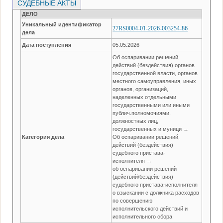
СУДЕБНЫЕ АКТЫ
ДЕЛО
Уникальный идентификатор
27RS0004-01-2026-003254-86
дела
Дата поступления
05.05.2026
Об оспаривании решений,
действий (бездействия) органов
государственной власти, органов
местного самоуправления, иных
органов, организаций,
наделенных отдельными
государственными или иными
публич.полномочиями,
должностных лиц,
государственных и муници →
Категория дела
Об оспаривании решений,
действий (бездействия)
судебного пристава-
исполнителя →
об оспаривании решений
(действий/бездействия)
судебного пристава-исполнителя
о взыскании с должника расходов
по совершению
исполнительского действий и
исполнительного сбора