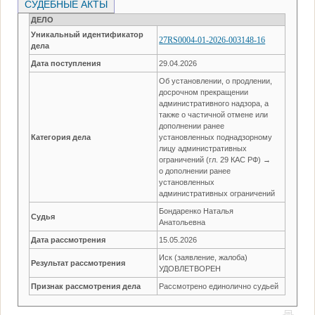
СУДЕБНЫЕ АКТЫ
ДЕЛО
Уникальный идентификатор
27RS0004-01-2026-003148-16
дела
Дата поступления
29.04.2026
Об установлении, о продлении,
досрочном прекращении
административного надзора, а
также о частичной отмене или
дополнении ранее
Категория дела
установленных поднадзорному
лицу административных
ограничений (гл. 29 КАС РФ) →
о дополнении ранее
установленных
административных ограничений
Бондаренко Наталья
Судья
Анатольевна
Дата рассмотрения
15.05.2026
Иск (заявление, жалоба)
Результат рассмотрения
УДОВЛЕТВОРЕН
Признак рассмотрения дела
Рассмотрено единолично судьей