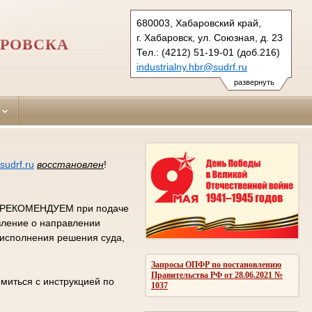
680003, Хабаровский край,
г. Хабаровск, ул. Союзная, д. 23
АРОВСКА
Тел.: (4212) 51-19-01 (доб.216)
industrialny.hbr@sudrf.ru
развернуть
sudrf.ru
восстановлен
!
а, РЕКОМЕНДУЕМ при подаче
явление о направлении
 исполнения решения суда,
Запросы ОПФР по постановлению
Правительства РФ от 28.06.2021 №
миться с инструкцией по
1037