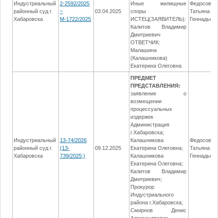
Индустриальный
2-2592/2025
Иные жилищные
Федосова
районный суд г.
~
03.04.2025
споры
Татьяна
Хабаровска
М-1722/2025
ИСТЕЦ(ЗАЯВИТЕЛЬ):
Геннадьев
Калитов Владимир
Дмитриевич
ОТВЕТЧИК:
Малашина
(Калашникова)
Екатерина Олеговна
ПРЕДМЕТ
ПРЕДСТАВЛЕНИЯ:
заявление о
возмещении
процессуальных
издержек
Администрация
г.Хабаровска;
Индустриальный
13-74/2026
Калашникова
Федосова
районный суд г.
(13-
09.12.2025
Екатерина Олеговна;
Татьяна
Хабаровска
739/2025;)
Калашникова
Геннадьев
Екатерина Олеговна;
Калитов Владимир
Дмитриевич;
Прокурор
Индустриального
района г.Хабаровска;
Смирнов Денис