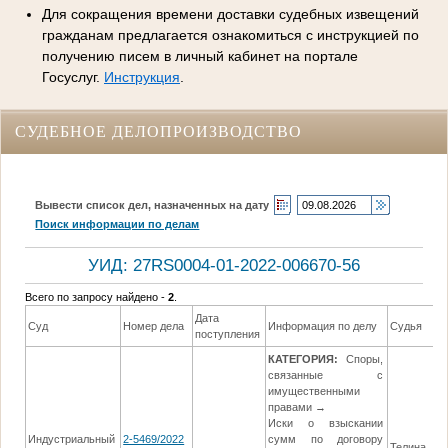
Для сокращения времени доставки судебных извещений
гражданам предлагается ознакомиться с инструкцией по
получению писем в личный кабинет на портале
Госуслуг.
Инструкция
.
СУДЕБНОЕ ДЕЛОПРОИЗВОДСТВО
Вывести список дел, назначенных на дату
Поиск информации по делам
УИД: 27RS0004-01-2022-006670-56
Всего по запросу найдено -
2
.
Дата
Суд
Номер дела
Информация по делу
Судья
поступления
КАТЕГОРИЯ:
Споры,
связанные с
имущественными
правами →
Иски о взыскании
Индустриальный
2-5469/2022
сумм по договору
Телина