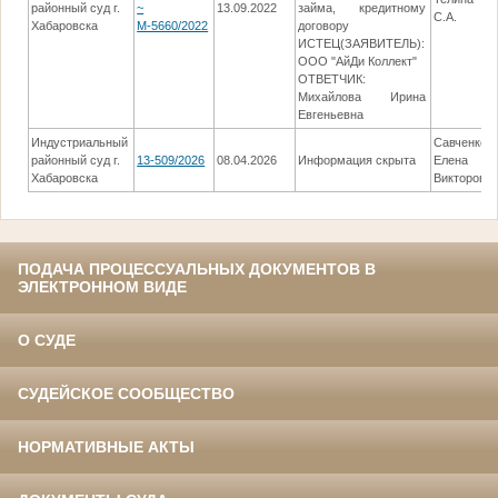
районный суд г.
~
13.09.2022
займа, кредитному
С.А.
Хабаровска
М-5660/2022
договору
ИСТЕЦ(ЗАЯВИТЕЛЬ):
ООО "АйДи Коллект"
ОТВЕТЧИК:
Михайлова Ирина
Евгеньевна
Индустриальный
Савченко
районный суд г.
13-509/2026
08.04.2026
Информация скрыта
Елена
Хабаровска
Викторовн
ПОДАЧА ПРОЦЕССУАЛЬНЫХ ДОКУМЕНТОВ В
ЭЛЕКТРОННОМ ВИДЕ
О СУДЕ
СУДЕЙСКОЕ СООБЩЕСТВО
НОРМАТИВНЫЕ АКТЫ