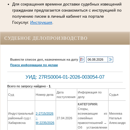
Для сокращения времени доставки судебных извещений
гражданам предлагается ознакомиться с инструкцией по
получению писем в личный кабинет на портале
Госуслуг.
Инструкция
.
СУДЕБНОЕ ДЕЛОПРОИЗВОДСТВО
Вывести список дел, назначенных на дату
Поиск информации по делам
УИД: 27RS0004-01-2026-003054-07
Всего по запросу найдено -
1
.
Дата
Информация по
Суд
Номер дела
Судья
поступления
делу
КАТЕГОРИЯ:
Споры,
Индустриальный
2-2715/2026
возникающие из
Михеева
районный суд г.
~
27.04.2026
семейных
Наталья
Хабаровска
М-2235/2026
правоотношений →
Александров
Об установлении