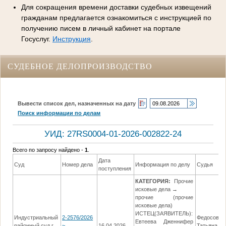
Для сокращения времени доставки судебных извещений
гражданам предлагается ознакомиться с инструкцией по
получению писем в личный кабинет на портале
Госуслуг.
Инструкция
.
СУДЕБНОЕ ДЕЛОПРОИЗВОДСТВО
Вывести список дел, назначенных на дату
Поиск информации по делам
УИД: 27RS0004-01-2026-002822-24
Всего по запросу найдено -
1
.
Дата
Суд
Номер дела
Информация по делу
Судья
поступления
КАТЕГОРИЯ:
Прочие
исковые дела →
прочие (прочие
исковые дела)
ИСТЕЦ(ЗАЯВИТЕЛЬ):
Индустриальный
2-2576/2026
Федосова
Евтеева Дженнифер
районный суд г.
~
16.04.2026
Татьяна