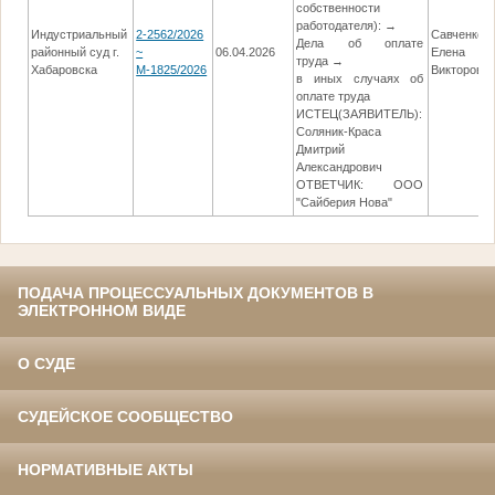
собственности
работодателя): →
Индустриальный
2-2562/2026
Савченко
Дела об оплате
районный суд г.
~
06.04.2026
Елена
труда →
Хабаровска
М-1825/2026
Викторовн
в иных случаях об
оплате труда
ИСТЕЦ(ЗАЯВИТЕЛЬ):
Соляник-Краса
Дмитрий
Александрович
ОТВЕТЧИК: ООО
"Сайберия Нова"
ПОДАЧА ПРОЦЕССУАЛЬНЫХ ДОКУМЕНТОВ В
ЭЛЕКТРОННОМ ВИДЕ
О СУДЕ
СУДЕЙСКОЕ СООБЩЕСТВО
НОРМАТИВНЫЕ АКТЫ