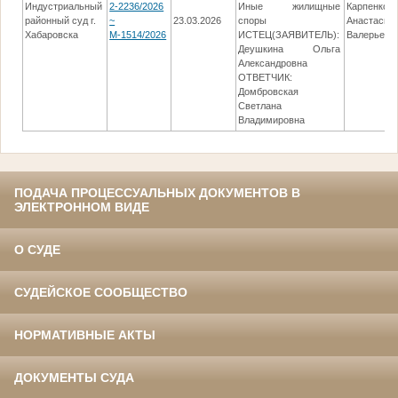
Индустриальный
2-2236/2026
Иные жилищные
Карпенко
районный суд г.
~
23.03.2026
споры
Анастасия
Хабаровска
М-1514/2026
ИСТЕЦ(ЗАЯВИТЕЛЬ):
Валерьевн
Деушкина Ольга
Александровна
ОТВЕТЧИК:
Домбровская
Светлана
Владимировна
ПОДАЧА ПРОЦЕССУАЛЬНЫХ ДОКУМЕНТОВ В
ЭЛЕКТРОННОМ ВИДЕ
О СУДЕ
СУДЕЙСКОЕ СООБЩЕСТВО
НОРМАТИВНЫЕ АКТЫ
ДОКУМЕНТЫ СУДА