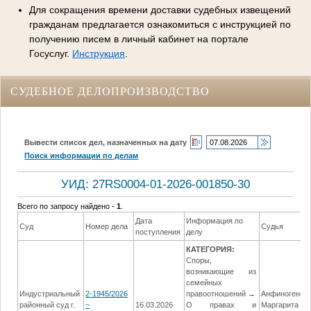
Для сокращения времени доставки судебных извещений
гражданам предлагается ознакомиться с инструкцией по
получению писем в личный кабинет на портале
Госуслуг.
Инструкция
.
СУДЕБНОЕ ДЕЛОПРОИЗВОДСТВО
Вывести список дел, назначенных на дату
Поиск информации по делам
УИД: 27RS0004-01-2026-001850-30
Всего по запросу найдено -
1
.
Дата
Информация по
Суд
Номер дела
Судья
поступления
делу
КАТЕГОРИЯ:
Споры,
возникающие из
семейных
Индустриальный
2-1945/2026
правоотношений →
Анфиногенов
районный суд г.
~
16.03.2026
О правах и
Маргарита