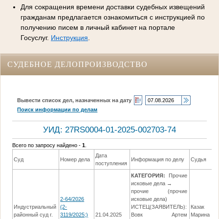
Для сокращения времени доставки судебных извещений
гражданам предлагается ознакомиться с инструкцией по
получению писем в личный кабинет на портале
Госуслуг.
Инструкция
.
СУДЕБНОЕ ДЕЛОПРОИЗВОДСТВО
Вывести список дел, назначенных на дату
Поиск информации по делам
УИД: 27RS0004-01-2025-002703-74
Всего по запросу найдено -
1
.
Дата
Суд
Номер дела
Информация по делу
Судья
поступления
КАТЕГОРИЯ:
Прочие
исковые дела →
прочие (прочие
2-64/2026
исковые дела)
Индустриальный
(2-
ИСТЕЦ(ЗАЯВИТЕЛЬ):
Казак
районный суд г.
3119/2025;)
21.04.2025
Вовк Артем
Марина