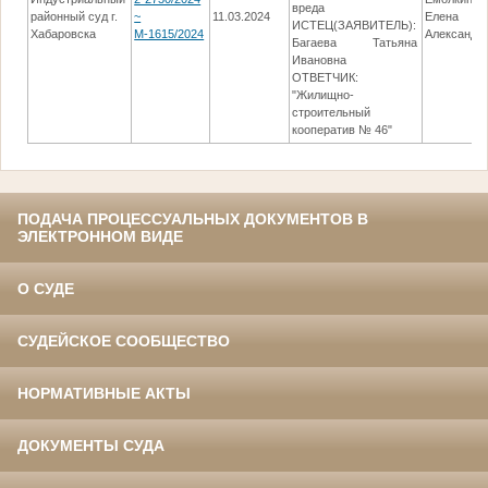
вреда
районный суд г.
~
11.03.2024
Елена
ИСТЕЦ(ЗАЯВИТЕЛЬ):
Хабаровска
М-1615/2024
Александр
Багаева Татьяна
Ивановна
ОТВЕТЧИК:
"Жилищно-
строительный
кооператив № 46"
ПОДАЧА ПРОЦЕССУАЛЬНЫХ ДОКУМЕНТОВ В
ЭЛЕКТРОННОМ ВИДЕ
О СУДЕ
СУДЕЙСКОЕ СООБЩЕСТВО
НОРМАТИВНЫЕ АКТЫ
ДОКУМЕНТЫ СУДА