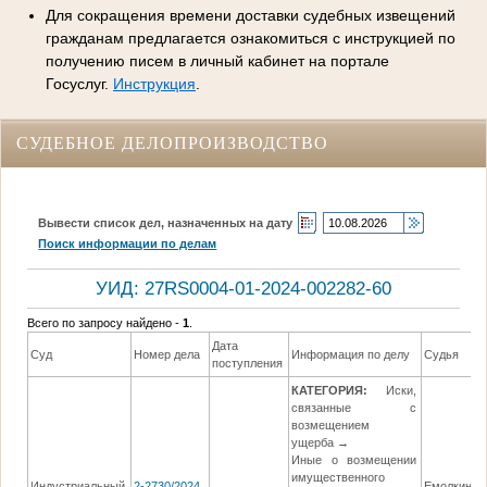
Для сокращения времени доставки судебных извещений
гражданам предлагается ознакомиться с инструкцией по
получению писем в личный кабинет на портале
Госуслуг.
Инструкция
.
СУДЕБНОЕ ДЕЛОПРОИЗВОДСТВО
Вывести список дел, назначенных на дату
Поиск информации по делам
УИД: 27RS0004-01-2024-002282-60
Всего по запросу найдено -
1
.
Дата
Суд
Номер дела
Информация по делу
Судья
поступления
КАТЕГОРИЯ:
Иски,
связанные с
возмещением
ущерба →
Иные о возмещении
имущественного
Индустриальный
2-2730/2024
Емолкина