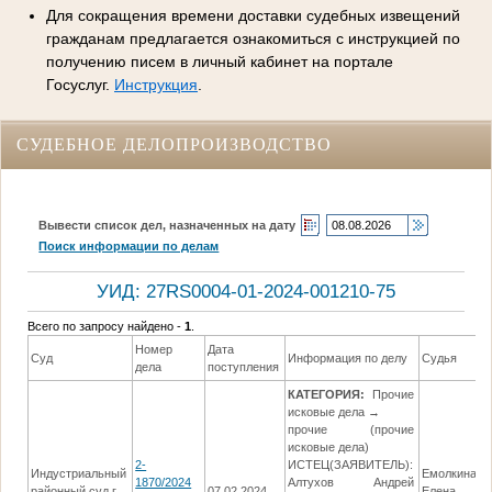
Для сокращения времени доставки судебных извещений
гражданам предлагается ознакомиться с инструкцией по
получению писем в личный кабинет на портале
Госуслуг.
Инструкция
.
СУДЕБНОЕ ДЕЛОПРОИЗВОДСТВО
Вывести список дел, назначенных на дату
Поиск информации по делам
УИД: 27RS0004-01-2024-001210-75
Всего по запросу найдено -
1
.
Номер
Дата
Суд
Информация по делу
Судья
дела
поступления
КАТЕГОРИЯ:
Прочие
исковые дела →
прочие (прочие
исковые дела)
2-
ИСТЕЦ(ЗАЯВИТЕЛЬ):
Индустриальный
Емолкина
1870/2024
Алтухов Андрей
районный суд г.
07.02.2024
Елена